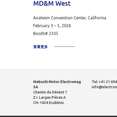
MD&M West
Anaheim Convention Center, California
February 3 – 5, 2026
Booth# 2335
查看更多
Mabuchi Motor Electromag
Tel:
+41 21 694
SA
info@electro
Chemin du Dévent 7
Z.I. Larges Pièces A
CH-1024 Ecublens